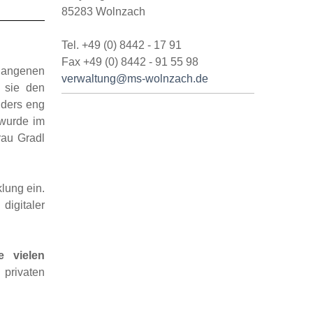
85283 Wolnzach
Tel. +49 (0) 8442 - 17 91
Fax +49 (0) 8442 - 91 55 98
rgangenen
verwaltung@ms-wolnzach.de
e sie den
ders eng
 wurde im
rau Gradl
lung ein.
digitaler
e vielen
 privaten