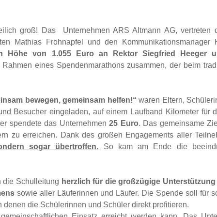
reilich groß! Das Unternehmen ARS Altmann AG, vertreten 
enten Mathias Frohnapfel und den Kommunikationsmanager K
in Höhe von 1.055 Euro an Rektor Siegfried Heeger u
ahmen eines Spendenmarathons zusammen, der beim tradit
einsam bewegen, gemeinsam helfen!“
waren Eltern, Schüler
und Besucher eingeladen, auf einem Laufband Kilometer für 
ter spendete das Unternehmen
25 Euro
. Das gemeinsame Zie
ern zu erreichen. Dank des großen Engagements aller Teil
ondern sogar übertroffen.
So kam am Ende die beeindr
h die Schulleitung
herzlich für die großzügige Unterstützun
mens
sowie aller Läuferinnen und Läufer. Die Spende soll für s
denen die Schülerinnen und Schüler direkt profitieren.
h gemeinschaftlichen Einsatz erreicht werden kann. Das Un