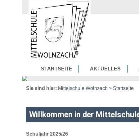
Zum Inhalt
,
zur Navigation
oder
zur Startseite
springen.
chließen
STARTSEITE
AKTUELLES
Sie sind hier:
Mittelschule Wolnzach
>
Startseite
Willkommen in der Mittelschul
Schuljahr 2025/26