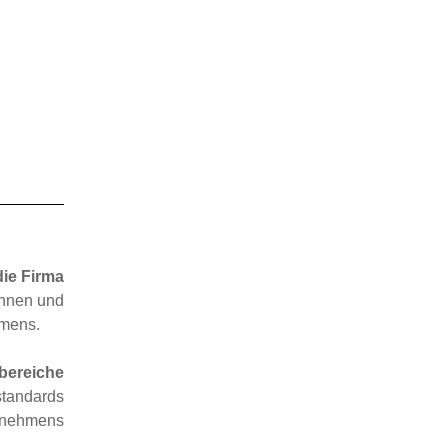
die Firma
innen und
hmens.
bereiche
standards
ernehmens