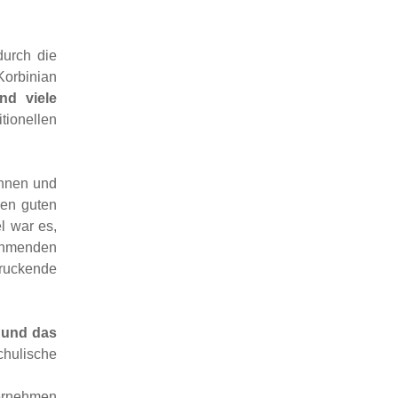
durch die
orbinian
nd viele
ionellen
innen und
den guten
l war es,
nehmenden
uckende
g und das
chulische
ternehmen