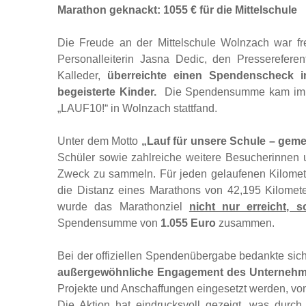
Die Freude an der Mittelschule Wolnzach war f
Personalleiterin Jasna Dedic, den Presserefer
Kalleder,
überreichte einen Spendenscheck 
begeisterte Kinder.
Die Spendensumme kam im R
„LAUF10!“ in Wolnzach stattfand.
Unter dem Motto
„Lauf für unsere Schule – gem
Schüler sowie zahlreiche weitere Besucherinnen 
Zweck zu sammeln. Für jeden gelaufenen Kilome
die Distanz eines Marathons von 42,195 Kilomet
wurde das Marathonziel
nicht nur erreicht, s
Spendensumme von
1.055 Euro
zusammen.
Bei der offiziellen Spendenübergabe bedankte sic
außergewöhnliche Engagement des Unterneh
Projekte und Anschaffungen eingesetzt werden, von 
Die Aktion hat eindrucksvoll gezeigt, was durc