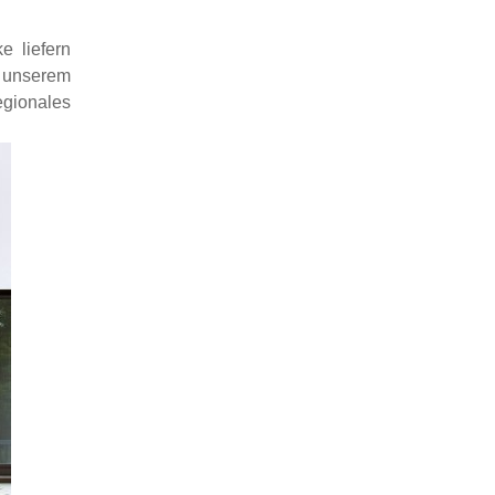
e liefern
n unserem
egionales