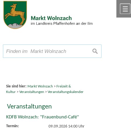
Zum Inhalt
,
zur Navigation
oder
zur Startseite
springen.
chließen
A
Schriftgröße
A
suchen
A
Sie sind hier:
Markt Wolnzach
>
Freizeit &
Kultur
>
Veranstaltungen
>
Veranstaltungskalender
Veranstaltungen
KDFB Wolnzach: "Frauenbund-Café"
Termin:
09.09.2026 14:00 Uhr