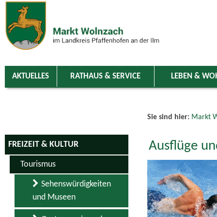
Zum Inhalt
,
zur Navigation
oder
zur Startseite
springen.
chließen
AKTUELLES
RATHAUS & SERVICE
LEBEN & WO
Sie sind hier:
Markt W
Ausflüge u
FREIZEIT & KULTUR
Tourismus
Sehenswürdigkeiten
und Museen