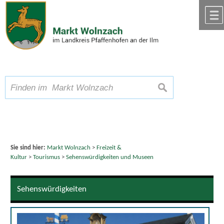
Zum Inhalt
,
zur Navigation
oder
zur Startseite
springen.
chließen
A
Schriftgröße
A
suchen
A
Sie sind hier:
Markt Wolnzach
>
Freizeit &
Kultur
>
Tourismus
>
Sehenswürdigkeiten und Museen
Sehenswürdigkeiten