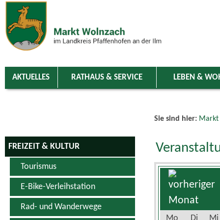
Zum Inhalt
,
zur Navigation
oder
zur Startseite
springen.
chließen
AKTUELLES
RATHAUS & SERVICE
LEBEN & WO
Sie sind hier:
Markt
Veranstalt
FREIZEIT & KULTUR
Tourismus
E-Bike-Verleihstation
Rad- und Wanderwege
Mo
Di
Mi