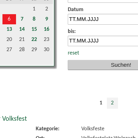
1
2
Datum
6
7
8
9
13
14
15
16
bis:
20
21
22
23
27
28
29
30
reset
1
2
 Volksfest
Kategorie:
Volksfeste