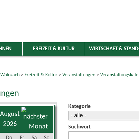
HNEN
FREIZEIT & KULTUR
WIRTSCHAFT & STAN
 Wolnzach
>
Freizeit & Kultur
>
Veranstaltungen
>
Veranstaltungskale
ungen
Kategorie
August
2026
Suchwort
Do
Fr
Sa
So