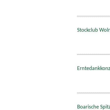
Stockclub Wol
Erntedankkonze
Boarische Spitz