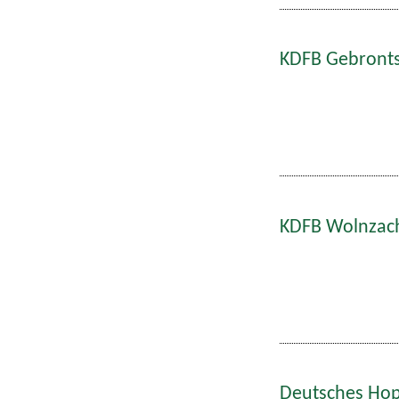
KDFB Gebronts
KDFB Wolnzach
Deutsches Hop