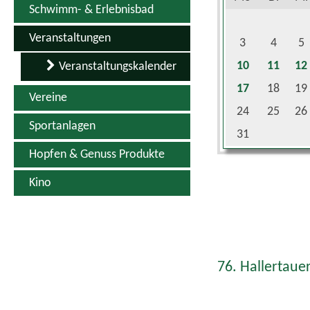
Schwimm- & Erlebnisbad
Veranstaltungen
3
4
5
10
11
12
Veranstaltungskalender
17
18
19
Vereine
24
25
26
Sportanlagen
31
Hopfen & Genuss Produkte
Kino
76. Hallertauer