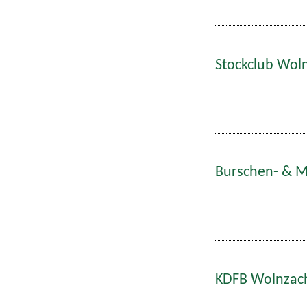
Stockclub Woln
Burschen- & Ma
KDFB Wolnzach