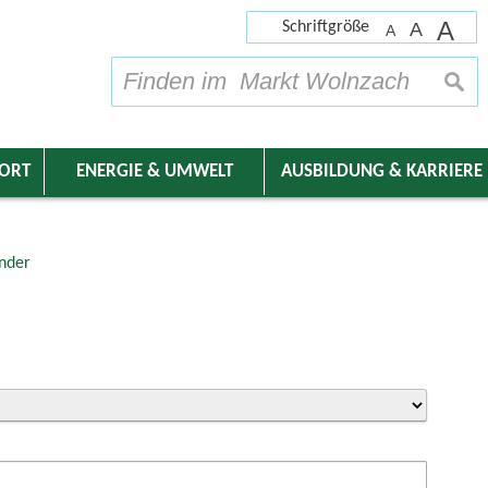
A
Schriftgröße
A
A
su
DORT
ENERGIE & UMWELT
AUSBILDUNG & KARRIERE
nder