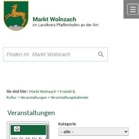
Zum Inhalt
,
zur Navigation
oder
zur Startseite
springen.
chließen
A
Schriftgröße
A
suchen
A
Sie sind hier:
Markt Wolnzach
>
Freizeit &
Kultur
>
Veranstaltungen
>
Veranstaltungskalender
Veranstaltungen
Kategorie
Juni 2026