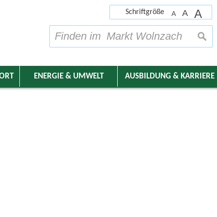
A
Schriftgröße
A
A
su
DORT
ENERGIE & UMWELT
AUSBILDUNG & KARRIERE
nder