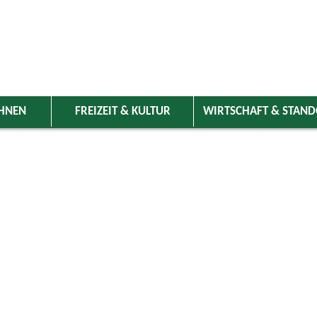
HNEN
FREIZEIT & KULTUR
WIRTSCHAFT & STAN
 Wolnzach
>
Freizeit & Kultur
>
Veranstaltungen
>
Veranstaltungskale
ungen
Kategorie
ai 2026
Do
Fr
Sa
So
Suchwort
1
2
3