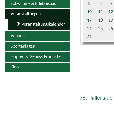
10
11
12
Veranstaltungen
17
18
19
Veranstaltungskalender
24
25
26
Vereine
31
Sportanlagen
Hopfen & Genuss Produkte
Kino
76. Hallertauer