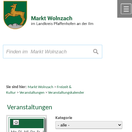
Zum Inhalt
,
zur Navigation
oder
zur Startseite
springen.
chließen
A
Schriftgröße
A
suchen
A
Sie sind hier:
Markt Wolnzach
>
Freizeit &
Kultur
>
Veranstaltungen
>
Veranstaltungskalender
Veranstaltungen
Kategorie
Mai 2026