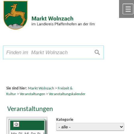
Zum Inhalt
,
zur Navigation
oder
zur Startseite
springen.
chließen
A
Schriftgröße
A
suchen
A
Sie sind hier:
Markt Wolnzach
>
Freizeit &
Kultur
>
Veranstaltungen
>
Veranstaltungskalender
Veranstaltungen
Kategorie
Juni 2026